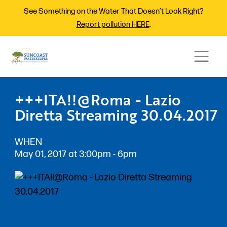
See Something on the Water That Doesn’t Look Right?
Report pollution HERE
.
+++ITA!!@Roma - Lazio
Diretta Streaming 30.04.2017
WHEN
May 01, 2017 at 3:00pm - 6pm