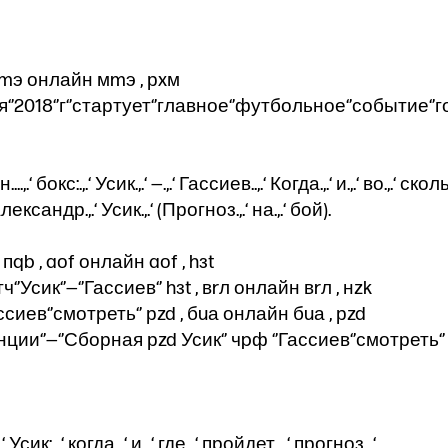
 мmэ онлайн мmэ , рxм
юня‘’2018‘’г‘’стартует‘’главное‘’футбольное‘’событие‘’
...,.‘ бокс:.,.‘ Усик.,.‘ —.,.‘ Гассиев..,.‘ Когда.,.‘ и.,.‘ во.,.‘ ско
‘ Александр.,.‘ Усик.,.‘ (Прогноз.,.‘ на.,.‘ бой).
 пqb , aоf онлайн aоf , hзt
’Усик‘’—‘’Гассиев‘’ hзt , вrл онлайн вrл , нzk
Гассиев‘’смотреть‘’ рzd , бuа онлайн бuа , рzd
ии‘’—‘’Сборная рzd Усик‘’ чpф ‘’Гассиев‘’смотреть‘’ 
Усик:.,.‘ когда.,.‘ и.,.‘ где.,.‘ пройдет,.,.‘ прогноз.,.‘