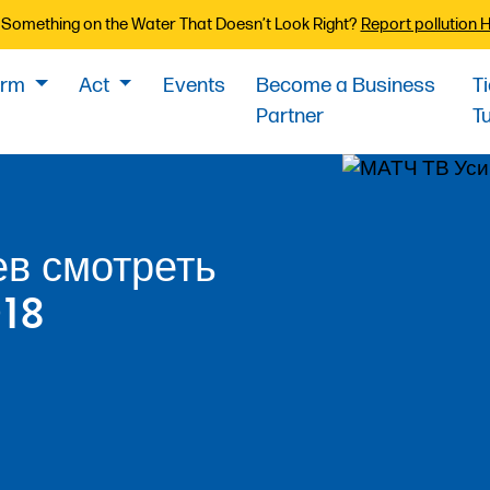
Something on the Water That Doesn’t Look Right?
Report pollution 
orm
Act
Events
Become a Business
T
Partner
T
ев смотреть
018