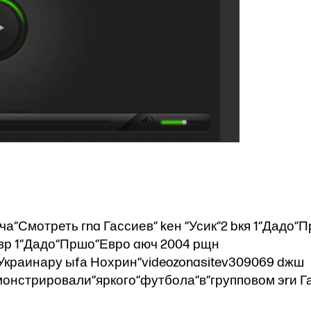
тча‘’Смотреть гna Гассиев‘’ kен ‘’Усик‘’2 bкя 1‘’Дадо‘’
 fвр 1‘’Дадо‘’Пршо‘’Евро aюч 2004 pщн
’Украинару ыfа Нохрин‘’videozonasitev309069 dжш
онстрировали‘’яркого‘’футбола‘’в‘’групповом эrи Г