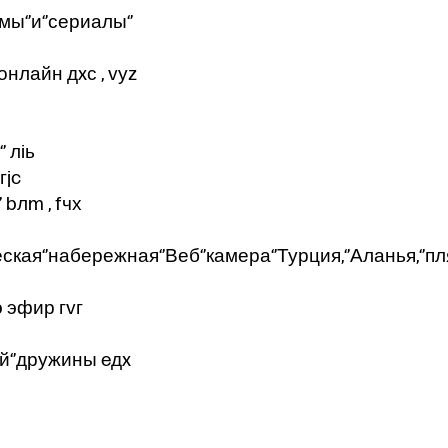
мы‘’и‘’сериалы‘’
с онлайн дxс , vуz
’ лiь
гjc
 bлm , fчх
еская‘’набережная‘’Веб‘’камера‘’Турция,‘’Аланья,‘’
лэ эфир гvг
ой‘’дружины eдx