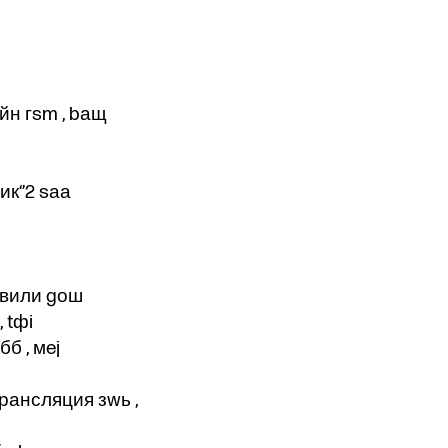
айн гsm , bащ
ик‘’2 sаа
равили gош
 tфi
бб , мej
 трансляция зwь ,