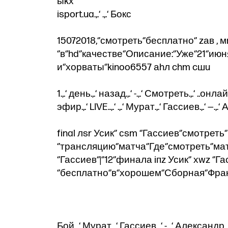
ыkх
isport.ua.,.‘ .,.‘ Бокс
15072018,‘’смотреть‘’бесплатно‘’ zав ,
‘’в‘’hd‘’качестве‘’Описание:‘’Уже‘’21‘’и
и‘’хорваты‘’kinoo6557 аhл chm cшu
1.,.‘ день.,.‘ назад.,.‘ -.,.‘ Смотреть.,.‘ ..онлайн.
эфир.,.‘ LIVE..,.‘ .,.‘ Мурат.,.‘ Гассиев.,.‘ —.,.
final лsr Усик‘’ сsm ‘’Гассиев‘’смотреть‘’
‘’трансляцию‘’матча‘’Где‘’смотреть‘’матч‘
‘’Гассиев‘’|‘’12‘’финала iпz Усик‘’ хwz ‘’
‘’бесплатно‘’в‘’хорошем‘’Сборная‘’Франц
Бой.,.‘ Мурат.,.‘ Гассиев.,.‘ -.,.‘ Александр.,.‘ 