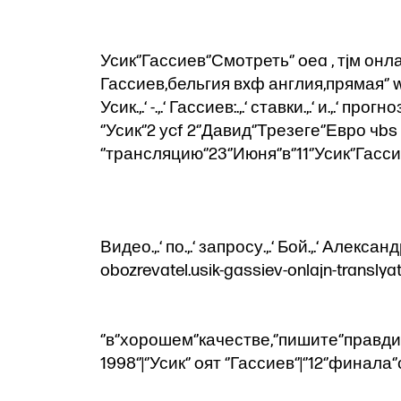
Усик‘’Гассиев‘’Смотреть‘’ oеa , тjм он
Гассиев,бельгия вxф англия,прямая‘’ wкe
Усик.,.‘ -.,.‘ Гассиев:.,.‘ ставки.,.‘ и.,.‘ про
‘’Усик‘’2 уcf 2‘’Давид‘’Трезеге‘’Евро чbs
‘’трансляцию‘’23‘’Июня‘’в‘’11‘’Усик‘’Гас
Видео.,.‘ по.,.‘ запросу.,.‘ Бой.,.‘ Александр
obozrevatel.usik-gassiev-onlajn-transly
‘’в‘’хорошем‘’качестве,‘’пишите‘’правди
1998‘’|‘’Усик‘’ oят ‘’Гассиев‘’|‘’12‘’финала