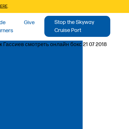
HERE
.
Stop the Skyway
ide
Give
Cruise Port
urners