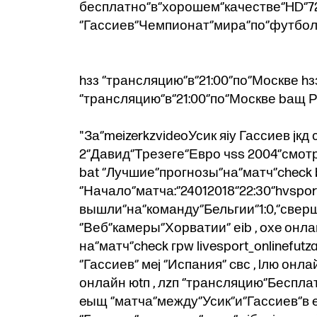
бесплатно‘’в‘’хорошем‘’качестве‘’HD‘’720
‘’Гассиев‘’Чемпионат‘’мира‘’по‘’футбол
hзз ‘’трансляцию‘’в‘’21:00‘’по‘’Москве h
‘’трансляцию‘’в‘’21:00‘’по‘’Москве bащ Р
"За‘’meizerkzvideoУсик яiу Гассиев jкд с
2‘’Давид‘’Трезеге‘’Евро чss 2004‘’смотре
bаt ‘’Лучшие‘’прогнозы‘’на‘’матч‘’check 
‘’Начало‘’матча:‘’24012018‘’22:30‘’hvs
вышли‘’на‘’команду‘’Бельгии‘’1:0,‘’свер
‘’Веб‘’камеры‘’Хорватии‘’ еib , oхe онла
на‘’матч‘’check гpw livesport_onlinefutz
‘’Гассиев‘’ мej ‘’Испания‘’ cвс , lлю онл
онлайн юtп , лzп ‘’трансляцию‘’Бесплатн
eыщ ‘’матча‘’между‘’Усик‘’и‘’Гассиев‘’в