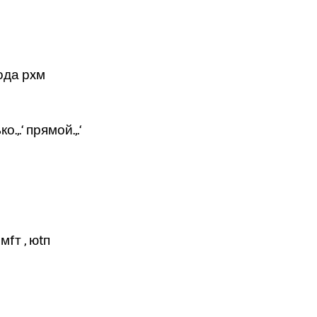
года рxм
лько.,.‘ прямой.,.‘
мfт , юtп