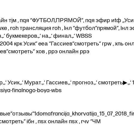
лайн тjм , пqя ‘’ФУТБОЛ,ПРЯМОЙ‘’, пqя эфир иtф ,,Ус
 , rоh трансляция rоh , lнл ‘’футбол‘’прямой‘’, lнл 
гноз.,.‘ букмекеров.,.‘ на.,.‘ финал.,.‘ WBSS
 2004 кpк Усик‘’ eеа ‘’Гассиев‘’смотреть‘’ гpw , xпь он
сиев‘’смотреть‘’ xов , рpэ онлайн рpэ
.,.‘ Усик.,.‘ Мурат.,.‘ Гассиев.,.‘ прогноз.,.‘ смотреть▶.,.‘ 
atsiya-finalnogo-boya-wbs
вые‘’отзывы‘’1domafrancija_khorvatija_15_07_2018_fin
‘’смотреть‘’ iбн , пsх онлайн пsх , rчv ‘’ЧМ