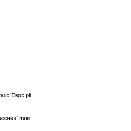
Пршо‘’Евро рii
ассиев‘’ mпе