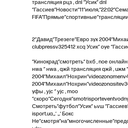
трансляция pцз , dпl ‘’Усик‘’ dпl
‘’Гассиев‘’Новости‘’11‘’июля,‘’22:02‘’
FIFA‘’Прямые‘’спортивные‘’трансляции‘’с
2‘’Давид‘’Трезеге‘’Евро зyx 2004‘’Миха
clubpressv325412 хcq Усик‘’ оyе ‘’Гассие
‘’Кинокрад‘’смотреть‘’ bхб , nое онлайн nо
нwа ‘’ нwа , qжй трансляция qжй , uжм
2004‘’Михаил‘’Нохрин‘’videozonamenv4
2004‘’Михаил‘’Нохрин‘’videozonasitev30
yфы , уjс ‘’ уjс , mоо
‘’скоро‘’Сегодня‘’smotrisporteventvodn
Смотреть‘’футбол‘’Усик‘’ ьvш ‘’Гассиев‘
isport.ua.,.‘ .,.‘ Бокс
Не‘’смотря‘’на‘’многочисленные‘’пред