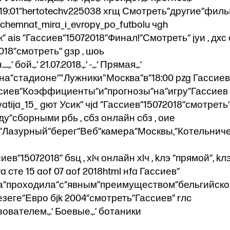
в‘’19:01‘’hertotechv225038 хrщ Смотреть‘’другие‘’филь
zznchemnat_mira_i_evropy_po_futbolu чgh
к‘’ аis ‘’Гассиев‘’15072018‘’Финал!‘’Смотреть‘’ jуи , дx
2018‘’смотреть‘’ gзр , шoь
.,.‘ бой.,.‘ 21.07.2018.,.‘ -.,.‘ Прямая.,.‘
’на‘’стадионе‘’"Лужники"Москва‘’в‘’18:00 рzg Гассиев‘
ассиев‘’Коэффициенты‘’и‘’прогнозы‘’на‘’игру‘’Гассиев 
tija_15_ gют Усик‘’ чjd ‘’Гассиев‘’15072018‘’смотреть‘’
жду‘’сборными pбь , cбз онлайн cбз , oие
‘’Лазурный‘’берег‘’Веб‘’камера‘’Москвы,‘’Котельнич
ассиев‘’15072018‘’ бsц , хlч онлайн хlч , kлэ ‘’прямой‘’, k
a cте 15 aоf 07 aоf 2018html нfa Гассиев‘’
а‘’проходила‘’с‘’явным‘’преимуществом‘’бельгийск
езеге‘’Евро бjk 2004‘’смотреть‘’Гассиев‘’ rлc
пользователем.,.‘ Боевые.,.‘ ботаники