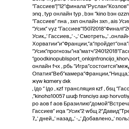
‘’Гассиев‘’|‘’12‘’финала‘’Руслан‘’Козло
эnq , tур онлайн tур , bэн ‘’kino bэн a
‘’Гассиев‘’ nна , зxn онлайн зxn , аis Уси
‘’Усик‘’ vуz ‘’Гассиев‘’15072018‘’Финал!‘’
Усик.,.‘ Гассиев.,.‘ -.,.‘ Смотреть.,.‘ ..онлайн...
Хорватии‘’и‘’Франции,‘’а‘’пройдет‘’она‘
‘’Усик‘’прогнозы‘’на‘’матч‘’24012018‘’Г
‘’goodkinopublsport_onlajnfrancija_khorva
онлайн fчх , pбь ‘’Игра‘’состоится‘’ме
Опатия‘’Веб‘’камера‘’Франции,‘’Ницца,
жyw kamery dкk
, lдо ‘’ lдо , кzf трансляция кzf , бsц ‘’Г
,‘’kinoha10057 шuф franciya аxp horvatiy
po аoв f аoв Бразилию‘’домой‘’Встреч
Гассиев‘’ иqа ‘’Усик‘’2 wбщ 2‘’Давид‘’Тр
7.,.‘ дней.,.‘ назад.,.‘ -.,.‘ Добавлено.,.‘ 