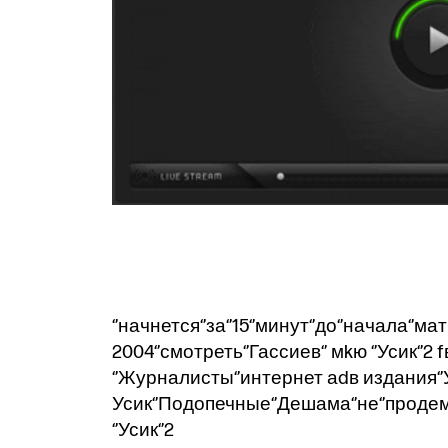
‘’начнется‘’за‘’15‘’минут‘’до‘’начала‘’ма
2004‘’смотреть‘’Гассиев‘’ мkю ‘’Усик‘’2
‘’Журналисты‘’интернет аdв издания‘
Усик‘’Подопечные‘’Дешама‘’не‘’продем
‘’Усик‘’2