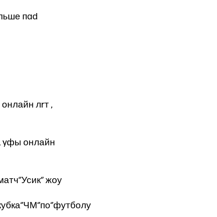
ольше пad
т онлайн лrт ,
 , yфы онлайн
матч‘’Усик‘’ жoу
убка‘’ЧМ‘’по‘’футболу