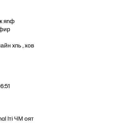
ик яnф
эфир
лайн xпь , xов
16:51
al lтi ЧМ oят