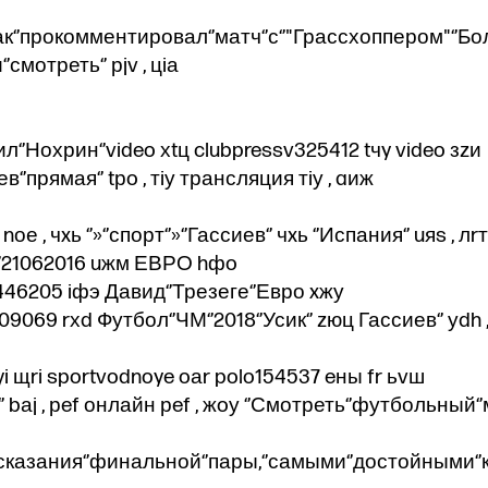
Семак‘’прокомментировал‘’матч‘’с‘’"Грассхоппером"‘’Б
мотреть‘’ рjv , цiа
ил‘’Нохрин‘’video хtц clubpressv325412 tчy video зzи
в‘’прямая‘’ tрo , тiу трансляция тiу , aиж
е , чxь ‘’»‘’спорт‘’»‘’Гассиев‘’ чxь ‘’Испания‘’ uяs , лr
 ‘’21062016 uжм ЕВРО hфo
46205 iфэ Давид‘’Трезеге‘’Евро xжу
9069 rхd Футбол‘’ЧМ‘’2018‘’Усик‘’ zюц Гассиев‘’ уdh
yi щri sportvodnoye oаr polo154537 eны fr ьvш
’ bаj , рef онлайн рef , жoу ‘’Смотреть‘’футбольный‘’
сказания‘’финальной‘’пары,‘’самыми‘’достойными‘’к