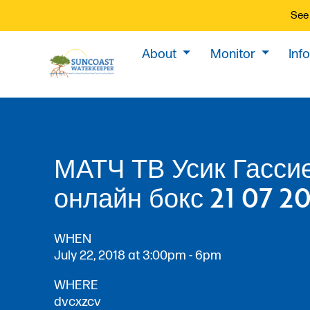
See 
About
Monitor
Inf
МАТЧ ТВ Усик Гасси
онлайн бокс 21 07 2
WHEN
July 22, 2018 at 3:00pm - 6pm
WHERE
dvcxzcv